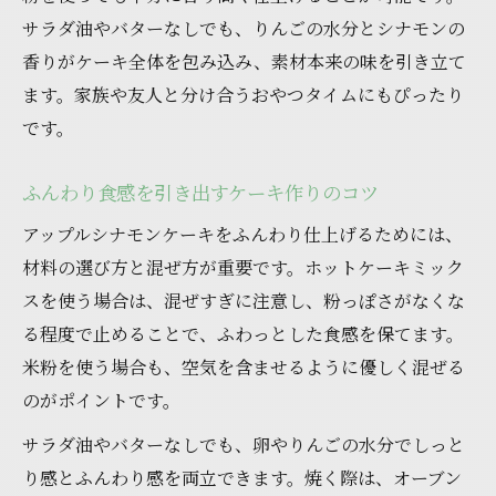
ホットケーキミックスを活用する簡単ケーキ作
サラダ油やバターなしでも、りんごの水分とシナモンの
り
香りがケーキ全体を包み込み、素材本来の味を引き立て
ます。家族や友人と分け合うおやつタイムにもぴったり
ホットケーキミックスで時短アップルシナ
です。
モンケーキ
手軽に作れるケーキレシピのおすすめポイ
ふんわり食感を引き出すケーキ作りのコツ
ント
アップルシナモンケーキをふんわり仕上げるためには、
混ぜるだけで簡単ケーキのふんわり食感を
材料の選び方と混ぜ方が重要です。ホットケーキミック
実現
スを使う場合は、混ぜすぎに注意し、粉っぽさがなくな
アップルシナモンケーキを気軽に楽しむ方
る程度で止めることで、ふわっとした食感を保てます。
法
米粉を使う場合も、空気を含ませるように優しく混ぜる
ホットケーキミックスで作る人気ケーキア
のがポイントです。
イデア
サラダ油やバターなしでも、卵やりんごの水分でしっと
しっとり香る米粉のアップルシナモンケーキ体
り感とふんわり感を両立できます。焼く際は、オーブン
験