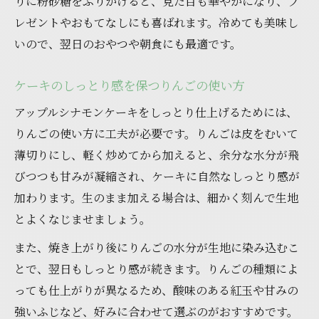
りに粉砂糖をふりかけると、見た目も華やかになり、プ
サラダ油とりんごの相性を活かすケーキ作
レゼントやおもてなしにも喜ばれます。冷めても美味し
り
いので、翌日のおやつや朝食にも最適です。
ふんわり食感を保つケーキのコツと工夫
ケーキのしっとり感を保つりんごの使い方
特別感を引き出すケーキの見栄え工夫ポイント
アップルシナモンケーキをしっとり仕上げるためには、
アップルシナモンケーキを華やかに見せる
りんごの使い方に工夫が必要です。りんごは皮をむいて
盛り付け術
薄切りにし、軽く炒めてから加えると、余分な水分が飛
プレゼントにも最適なケーキのアレンジ方
びつつも甘みが凝縮され、ケーキに自然なしっとり感が
法
加わります。生のまま加える場合は、細かく刻んで生地
ふんわりケーキが映えるデコレーションの
とよくなじませましょう。
コツ
また、焼き上がり後にりんごの水分が生地に染み込むこ
アップルとシナモンの断面を美しく魅せる
とで、翌日もしっとり感が続きます。りんごの種類によ
工夫
っても仕上がりが異なるため、酸味のある紅玉や甘みの
ケーキの特別感を演出する盛り付けポイン
強いふじなど、好みに合わせて選ぶのがおすすめです。