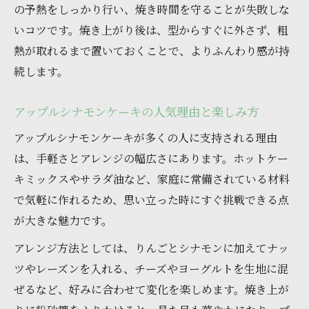
の予熱をしっかり行い、焼き時間を守ることが失敗しな
米粉で作るケーキのしっとり食感と魅力
いコツです。焼き上がり後は、型からすぐに外さず、粗
アップルシナモンケーキを米粉で楽しむポ
熱が取れるまで置いておくことで、よりふんわり感が持
イント
続します。
米粉使用でふんわり香るケーキの仕上げ方
グルテンフリーで味わうアップルシナモンケ
アップルシナモンケーキの人気理由と楽しみ方
ーキ
アップルシナモンケーキが多くの人に支持される理由
米粉ケーキのアレンジ例とおすすめレシピ
は、手軽さとアレンジの幅広さにあります。ホットケー
サラダ油で軽やかに楽しむケーキアレンジ集
キミックスやサラダ油など、家庭に常備されている材料
サラダ油で作る軽やかアップルシナモンケ
で気軽に作れるため、思い立った時にすぐ挑戦できる点
ーキ
が大きな魅力です。
ケーキをしっとり仕上げるサラダ油の使い
アレンジ方法としては、りんごとシナモンに加えてナッ
方
ツやレーズンを入れる、チーズやヨーグルトを生地に混
アップルシナモンケーキのヘルシーアレンジ
ぜるなど、好みに合わせて変化を楽しめます。焼き上が
術