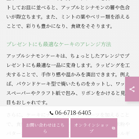
トしてお皿に並べると、アップルとシナモンの層や色合
いが際立ちます。また、ミントの葉やベリー類を添える
ことで、彩りも豊かになり、食欲をそそります。
プレゼントにも最適なケーキのアレンジ方法
アップルシナモンケーキは、ちょっとしたアレンジでプ
レゼントにも最適な一品に変身します。ラッピングを工
夫することで、手作り感や温かみを演出できます。例え
ば、パウンドケーキ型で焼いたものをカットし、ワック
スペーパーやクラフト紙で包み、リボンをかけると見た
目もおしゃれです。
06-6718-6405
さらに、ケーキにナッツやドライフルーツを加えること
で、食感や風味のバリエーションが広がります。米粉や
お問い合わせはこち
オンラインショッ
ら
プ
バターなしのレシピを選ぶと、健康志向の方やアレルギ