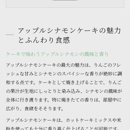
アップルシナモンケーキの人気理由と楽し
み方
ケーキのしっとり感を保つりんごの使い方
アップルシナモンケーキの魅力
アップルシナモンケーキの香ばしさの秘密
とふんわり食感
材料で迷わないアップルシナモンケーキ術
手軽な材料でケーキを美味しく仕上げる方
ケーキで味わうアップルシナモンの風味と香り
法
アップルシナモンケーキの最大の魅力は、りんごのフレ
アップルシナモンケーキの基本材料と選び
ッシュな甘みとシナモンのスパイシーな香りが絶妙に調
方
和する点です。ケーキとして焼き上げることで、りんご
ケーキ作りで迷わないアップルとシナモン
の果汁が生地にしっとりと染み込み、シナモンの風味が
の組み合わせ
全体に行き渡ります。特に焼きたての香りは、部屋中に
サラダ油やバターなしで作るケーキの工夫
広がり、食欲をそそります。
米粉やホットケーキミックス活用のポイン
アップルシナモンケーキは、ホットケーキミックスや米
ト
粉を使っても十分に香り高く仕上げることが可能です。