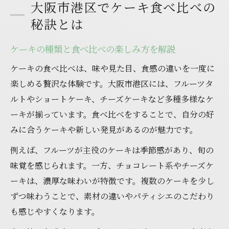
大阪市港区でケーキ食べ比べの
お得なケーキ食べ比べにおすすめのタイミ
秘訣とは
ング
話題のケーキを大阪市港区で満喫する方法
ケーキの種類と食べ比べの楽しみ方を解説
港区で人気のケーキ食べ比べ体験の魅力
ケーキの食べ比べは、味や見た目、食感の違いを一度に
話題のケーキを最大限楽しむ選び方を紹介
楽しめる贅沢な体験です。大阪市港区には、フルーツタ
大阪市港区の新作ケーキ情報を効率よく集
ルトやショートケーキ、チーズケーキなど多種多様なケ
める
ーキが揃っています。食べ比べをすることで、自分の好
テレビやSNSで話題のケーキ屋活用術
みに合うケーキや新しい発見があるのが魅力です。
ケーキで話題店の味を比較する体験談
例えば、フルーツが主役のケーキは季節感があり、旬の
ケーキの美味しさに出会える港区の楽しみ方
味覚を感じられます。一方、チョコレート系やチーズケ
ーキは、濃厚な味わいが特徴です。複数のケーキを少し
ケーキを味わう港区ならではの特別な体験
ずつ味わうことで、素材の違いやパティシエのこだわり
美味しいケーキを見つける食べ比べのコツ
も感じやすくなります。
港区の注目ケーキ屋で感じる季節の味覚