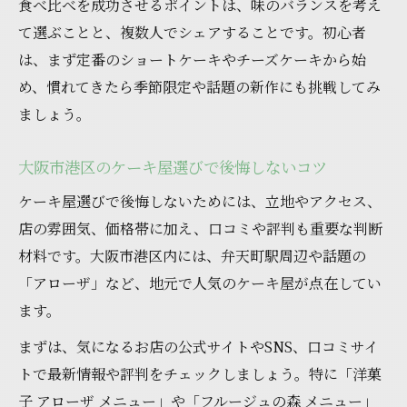
食べ比べを成功させるポイントは、味のバランスを考え
ケーキ食べ歩きで港区をもっと楽しむ方法
て選ぶことと、複数人でシェアすることです。初心者
港区のケーキ屋で感じる地域の魅力
は、まず定番のショートケーキやチーズケーキから始
手土産にも最適な港区のケーキ実力を徹底解剖
め、慣れてきたら季節限定や話題の新作にも挑戦してみ
ケーキ選びで外さない手土産ポイント
ましょう。
大阪市港区で喜ばれるケーキの特徴
洋菓子ギフトに最適なケーキの選び方
大阪市港区のケーキ屋選びで後悔しないコツ
手土産におすすめのケーキ食べ比べアイデ
ケーキ屋選びで後悔しないためには、立地やアクセス、
ア
店の雰囲気、価格帯に加え、口コミや評判も重要な判断
ケーキで大切な人に喜ばれる理由とは
材料です。大阪市港区内には、弁天町駅周辺や話題の
注目集まる大阪市港区のケーキの選び方
「アローザ」など、地元で人気のケーキ屋が点在してい
ます。
ケーキの種類別おすすめの選び方を解説
口コミと話題性から見たケーキ選びの基準
まずは、気になるお店の公式サイトやSNS、口コミサイ
トで最新情報や評判をチェックしましょう。特に「洋菓
お得感で選ぶ大阪市港区のケーキ屋比較
子 アローザ メニュー」や「フルージュの森 メニュー」
食べ比べ視点でケーキ屋をチェックする方