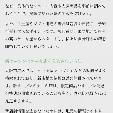
など、具体的なメニュー内容や人気商品を事前に調べて
法
おくことで、実際に訪れた際の失敗を防げます。
ケーキ選びで失敗しないための注目ポイン
ト
また、手土産やギフト用途の場合は包装や日持ち、予約
可否も大切なポイントです。初心者は、まず地元で評判
お得にケーキを楽しむための港区攻略ガイド
の高いケーキ屋からスタートし、徐々に自分好みの店を
ケーキ食べ比べで得する賢い予算配分術
開拓していくと良いでしょう。
まとめ買いでケーキをお得に楽しむ方法
大阪市港区で使えるお得なケーキ情報紹介
新オープンのケーキ店を見逃さない方法
お得なセットや訳ありケーキの活用法
大阪市港区では「ケーキ屋 オープン」などの話題がよく
ケーキを冷凍保存して長く楽しむコツ
検索されており、新店舗の情報は常に注目されていま
す。新オープンのケーキ店は、限定商品やオープン記念
の特典が用意されていることも多く、食べ比べ好きには
見逃せません。
新店舗情報を逃さないためには、地元の情報サイトや